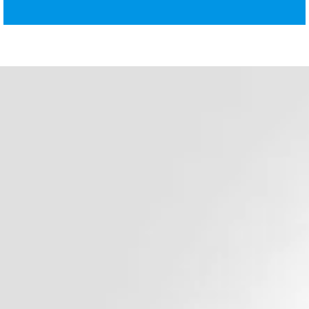
د. هشام عبد الله
ودّع السمنة وابدأ حياة صحية 
أفضل جراح سمنة في مصر وا
الأوسط
جراحة السمنة وجراحة الجهاز الهضمي للبالغين
دكتور هشام عبد الله يؤمن بأن أساس الحياة الصحية الس
الوزن المناسب للوصول لحياة افضل مليئة بالأمل و الفرص 
و لذلك يتشرف دكتور هشام عبد الله ان يكون رفيقك في 
للتخلص من السمنة و أن يتابع تقدمك خطوة بخطوة قبل و 
جراحة السمنة المناسبة لحالتك , و هذا لأنك اولويتنا و مسئو
احجز استشارتك