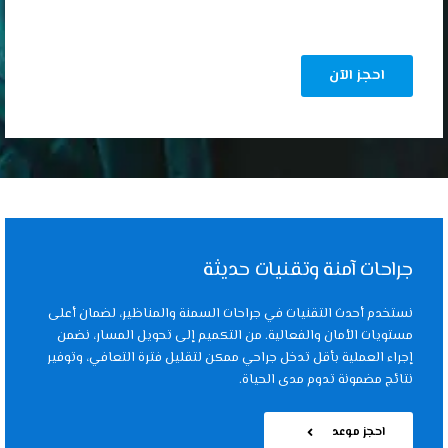
جراحات آمنة وتقنيات حديثة
نستخدم أحدث التقنيات في جراحات السمنة والمناظير، لضمان أعلى
مستويات الأمان والفعالية. من التكميم إلى تحويل المسار، نضمن
إجراء العملية بأقل تدخل جراحي ممكن لتقليل فترة التعافي، وتوفير
نتائج مضمونة تدوم مدى الحياة.
احجز موعد