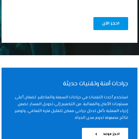
جراحات آمنة وتقنيات حديثة
نستخدم أحدث التقنيات في جراحات السمنة والمناظير، لضمان أعلى
مستويات الأمان والفعالية. من التكميم إلى تحويل المسار، نضمن
إجراء العملية بأقل تدخل جراحي ممكن لتقليل فترة التعافي، وتوفير
نتائج مضمونة تدوم مدى الحياة.
احجز موعد