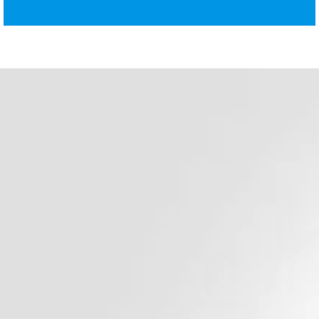
د. هشام عبد الله
ودّع السمنة وابدأ حياة صحية 
أفضل جراح سمنة في مصر وا
الأوسط
جراحة السمنة وجراحة الجهاز الهضمي للبالغين
دكتور هشام عبد الله يؤمن بأن أساس الحياة الصحية الس
الوزن المناسب للوصول لحياة افضل مليئة بالأمل و الفرص 
و لذلك يتشرف دكتور هشام عبد الله ان يكون رفيقك في 
للتخلص من السمنة و أن يتابع تقدمك خطوة بخطوة قبل و 
جراحة السمنة المناسبة لحالتك , و هذا لأنك اولويتنا و مسئو
احجز استشارتك