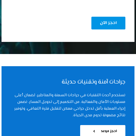
جراحات آمنة وتقنيات حديثة
نستخدم أحدث التقنيات في جراحات السمنة والمناظير، لضمان أعلى
مستويات الأمان والفعالية. من التكميم إلى تحويل المسار، نضمن
إجراء العملية بأقل تدخل جراحي ممكن لتقليل فترة التعافي، وتوفير
نتائج مضمونة تدوم مدى الحياة.
احجز موعد