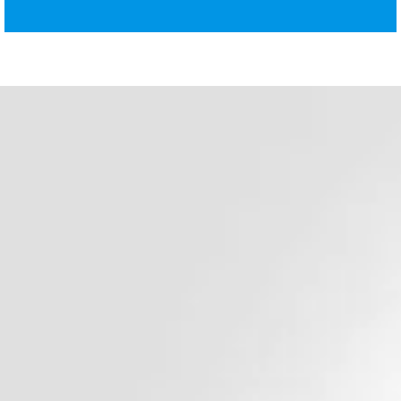
د. هشام عبد الله
ودّع السمنة وابدأ حياة صحية 
أفضل جراح سمنة في مصر وا
الأوسط
جراحة السمنة وجراحة الجهاز الهضمي للبالغين
دكتور هشام عبد الله يؤمن بأن أساس الحياة الصحية الس
الوزن المناسب للوصول لحياة افضل مليئة بالأمل و الفرص 
و لذلك يتشرف دكتور هشام عبد الله ان يكون رفيقك في 
للتخلص من السمنة و أن يتابع تقدمك خطوة بخطوة قبل و 
جراحة السمنة المناسبة لحالتك , و هذا لأنك اولويتنا و مسئو
احجز استشارتك