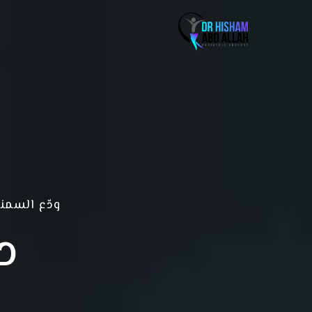
ودّع السمن
د