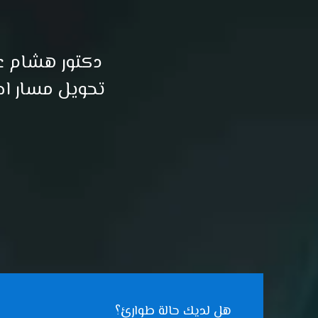
دكتور هشام عب
تحويل مسار اص
هل لديك حالة طوارئ؟