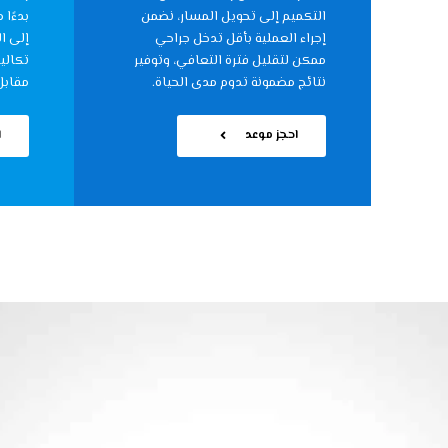
التكميم إلى تحويل المسار، نضمن
بدءًا 
إجراء العملية بأقل تدخل جراحي
إلى ال
ممكن لتقليل فترة التعافي، وتوفير
تكالي
نتائج مضمونة تدوم مدى الحياة.
مقابل
احجز موعد
ا
د. هشام عبد الله
ودّع السمنة وابدأ 
سمنة في مصر وال