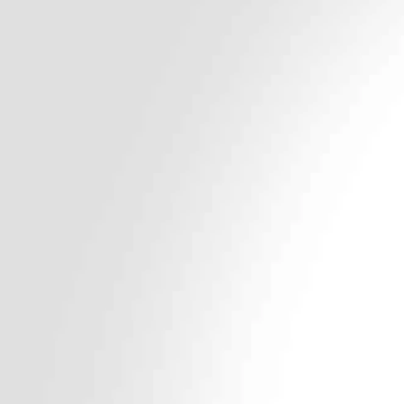
ي للبالغين
س الحياة الصحية السليمة هي الوزن المناسب للوصول
دون سمنة .
ه ان يكون رفيقك في رحلتك للتخلص من السمنة و أن
 إجراء جراحة السمنة المناسبة لحالتك , و هذا لأنك