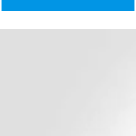
د. هشام عبد الله
ودّع السمنة وابدأ حياة صحية 
أفضل جراح سمنة في مصر وا
الأوسط
جراحة السمنة وجراحة الجهاز الهضمي للبالغين
دكتور هشام عبد الله يؤمن بأن أساس الحياة الصحية الس
الوزن المناسب للوصول لحياة افضل مليئة بالأمل و الفرص 
و لذلك يتشرف دكتور هشام عبد الله ان يكون رفيقك في 
للتخلص من السمنة و أن يتابع تقدمك خطوة بخطوة قبل و 
جراحة السمنة المناسبة لحالتك , و هذا لأنك اولويتنا و مسئو
احجز استشارتك