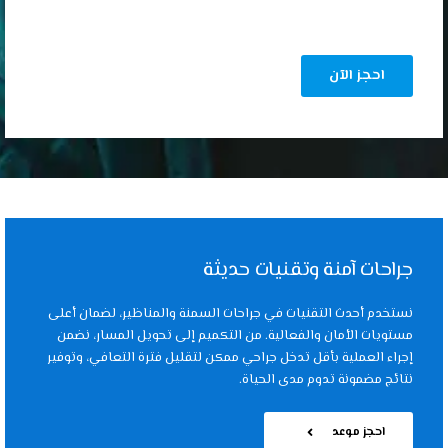
جراحات آمنة وتقنيات حديثة
نستخدم أحدث التقنيات في جراحات السمنة والمناظير، لضمان أعلى
مستويات الأمان والفعالية. من التكميم إلى تحويل المسار، نضمن
إجراء العملية بأقل تدخل جراحي ممكن لتقليل فترة التعافي، وتوفير
نتائج مضمونة تدوم مدى الحياة.
احجز موعد