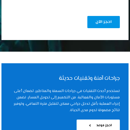
جراحات آمنة وتقنيات حديثة
نستخدم أحدث التقنيات في جراحات السمنة والمناظير، لضمان أعلى
مستويات الأمان والفعالية. من التكميم إلى تحويل المسار، نضمن
إجراء العملية بأقل تدخل جراحي ممكن لتقليل فترة التعافي، وتوفير
نتائج مضمونة تدوم مدى الحياة.
احجز موعد