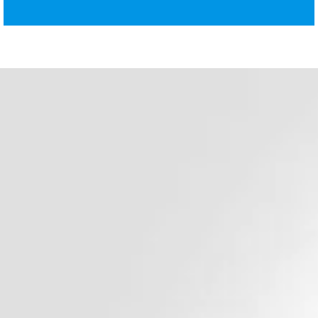
د. هشام عبد الله
ودّع السمنة وابدأ حياة صحية 
أفضل جراح سمنة في مصر وا
الأوسط
جراحة السمنة وجراحة الجهاز الهضمي للبالغين
دكتور هشام عبد الله يؤمن بأن أساس الحياة الصحية الس
الوزن المناسب للوصول لحياة افضل مليئة بالأمل و الفرص 
و لذلك يتشرف دكتور هشام عبد الله ان يكون رفيقك في 
للتخلص من السمنة و أن يتابع تقدمك خطوة بخطوة قبل و 
جراحة السمنة المناسبة لحالتك , و هذا لأنك اولويتنا و مسئو
احجز استشارتك