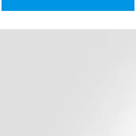
د. هشام عبد الله
ودّع السمنة وابدأ حياة صحية 
أفضل جراح سمنة في مصر وا
الأوسط
جراحة السمنة وجراحة الجهاز الهضمي للبالغين
دكتور هشام عبد الله يؤمن بأن أساس الحياة الصحية الس
الوزن المناسب للوصول لحياة افضل مليئة بالأمل و الفرص 
و لذلك يتشرف دكتور هشام عبد الله ان يكون رفيقك في 
للتخلص من السمنة و أن يتابع تقدمك خطوة بخطوة قبل و 
جراحة السمنة المناسبة لحالتك , و هذا لأنك اولويتنا و مسئو
احجز استشارتك