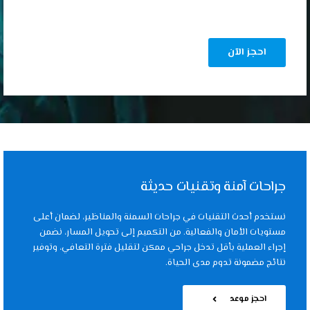
جراحات آمنة وتقنيات حديثة
نستخدم أحدث التقنيات في جراحات السمنة والمناظير، لضمان أعلى
مستويات الأمان والفعالية. من التكميم إلى تحويل المسار، نضمن
إجراء العملية بأقل تدخل جراحي ممكن لتقليل فترة التعافي، وتوفير
نتائج مضمونة تدوم مدى الحياة.
احجز موعد