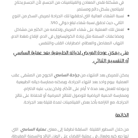
في مشكلة نقص المعادن والفيتامينات من الجسم، لأن الجسم يحتاج
لفيتامين بشكل دائم ومستمر.
نسبة الشفاء العالية التي تحققها تلك الجراحة لمريض السكر من النوع
الثاني، حيث تحقق نسبة شفاء تبلغ حوالي ٩٥%.
تعمل تلك العملية على شفاء المريض وتخلصه من الكثير من مشاكل
ومضاعفات السمنة مثل زيادة الكوليسترول في الدم، ارتفاع ضغط الدم،
التهاب المفاصل والعظام، اضطرابات القلب والتنفس.
متى يمكن عودة المريض لحياته الطبيعية بعد عملية الساسي
أو التقسيم الثنائي
يمكن للمريض بعد الانتهاء من
جراحة الساسي
الخروج من المشفى عقب
العملية بيوم واحد بعد انتهاء الجراحة، ويمكنه ممارسة حياته الطبيعية
وعودته للعمل بعد مدة ٧ أيام على الأكثر، ولكن يجب عليه الالتزام،
وممارسة الحمية الرياضية للوصول للنتائج المرضية أو للحفاظ على نتائج
الحراجة، مع التزامه بأخذ بعض الفيتامينات لمدة قليلة بعد الجراحة.
الخاتمة
من خلال السطور القليلة السابقة تطرقنا إلى معنى
عملية الساسي
التي
لها دور كبير وفعال في عملية القضاء على الوزن الزائد والسمنة المفرطة،