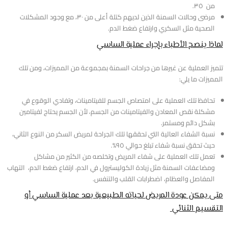
من ٣٥.
مرضى وحالات السمنة الذين لديهم كتلة أعلى من ٣٠، مع وجود المشكلات
الصحية مثل السكري وارتفاع ضغط الدم.
لماذا ينصح الأطباء بإجراء عملية الساسي
تتميز العملية عن غيرها من جراحات السمنة بمجموعة من المميزات، ومن تلك
المميزات ما يلي:
تحافظ تلك العملية على امتصاص الجسم للفيتامينات، وتفادي الوقوع في
مشكلة نقص المعادن والفيتامينات من الجسم، لأن الجسم يحتاج لفيتامين
بشكل دائم ومستمر.
نسبة الشفاء العالية التي تحققها تلك الجراحة لمريض السكر من النوع الثاني،
حيث تحقق نسبة شفاء تبلغ حوالي ٩٥%.
تعمل تلك العملية على شفاء المريض وتخلصه من الكثير من مشاكل
ومضاعفات السمنة مثل زيادة الكوليسترول في الدم، ارتفاع ضغط الدم، التهاب
المفاصل والعظام، اضطرابات القلب والتنفس.
متى يمكن عودة المريض لحياته الطبيعية بعد عملية الساسي أو
التقسيم الثنائي