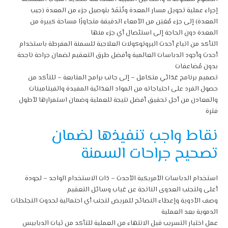
إجراء عملية تحويل مسار المعدة وتُنَفَذ بتوصيل جزء من المعدة (جيب
المعدة) إلى جزء مُعَيَن من الأمعاء الدقيقة متجاوزًا مساحة كبيرة من
المعدة دون الحاجة إلى استئصال أي جزء منها
التأكد من اتباع أحدث البروتوكولات العلاجية للسمنة المفرطة باستخدام
أحدث وأجود الدباسات العالمية وأفضل طرق التعقيم لضمان جراحة ناجحة
بدون مُضاعفات
تصميم برنامج غذائي متكامل – إلى جانب برامج المتابعة – للتأكد من
حصول الفرد على احتياجاته من المواد الغذائية المفيدة والفيتامينات
والمعادن من أجل تحقيق أفضل نتيجة للعملية وضمان استمرارها لأطول
فترة
نقاط واجب تنفيذها لضمان
تصحيح جراحات السمنة
استخدام الدباسات الأمريكية الأحدث – ذات الاستخدام الواحد – لجودة
أعلى ولتجنب العدوى الناتجة عن غياب وسائل التعقيم
وصف الأدوية وإعطاء النصائح للمريض لتجنب أي احتمالية لحدوث التجلطات
الدموية بعد العملية
عمل اختبار التسريب قبل الانتهاء من العملية للتأكد من ثبات الدبابيس