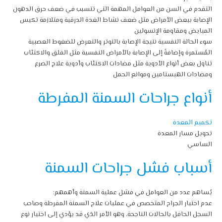
التقدم في السن من العوامل المهمة التي تتسبب في ضعف حرق الدهون
الإصابة ببعض الأمراض مثل ضعف نشاط الغدة الدرقية ومتلازمة تكيس
المبايض ومقاومة الإنسولين
سوء الحالة النفسية نتيجة الإصابة بالتوتر والتعرض للضغوط العصبية
المُستمرة وإضافةً إلى الإصابة بالأمراض النفسية مثل القلق والاكتئاب
تناول بعض أنواع الأدوية مثل مضادات الاكتئاب وأدوية علاج الصرع
ومضادات الهيستامين وموانع الحمل
أنواع جراحات السمنة المفرطة
تكميم المعدة
تحويل مسار المعدة
الساسي
أسباب فشل جراحات السمنة
يُساهم عدد من العوامل في فشل عملية السمنة وأهمهم:
عدم اختيار الجراح المتخصص في عمليات علاج السمنة المفرطة وصاحب
السجل الحافل بالحالات الناجحة، وهو الأمر الذي قد يؤدي إلى اختيار نوع