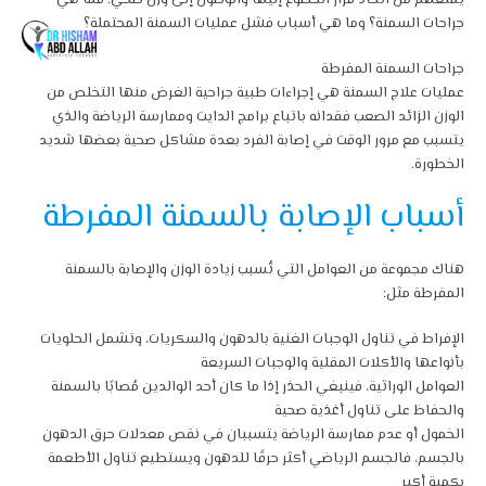
يمنعهم من اتخاذ قرار الخضوع إليها والوصول إلى وزن صحي. فما هي
جراحات السمنة؟ وما هي أسباب فشل عمليات السمنة المحتملة؟
جراحات السمنة المفرطة
عمليات علاج السمنة هي إجراءات طبية جراحية الغرض منها التخلص من
الوزن الزائد الصعب فقدانه باتباع برامج الدايت وممارسة الرياضة والذي
يتسبب مع مرور الوقت في إصابة الفرد بعدة مشاكل صحية بعضها شديد
الخطورة.
أسباب الإصابة بالسمنة المفرطة
هناك مجموعة من العوامل التي تُسبب زيادة الوزن والإصابة بالسمنة
المفرطة مثل:
الإفراط في تناول الوجبات الغنية بالدهون والسكريات، وتشمل الحلويات
بأنواعها والأكلات المقلية والوجبات السريعة
العوامل الوراثية، فينبغي الحذر إذا ما كان أحد الوالدين مُصابًا بالسمنة
والحفاظ على تناول أغذية صحية
الخمول أو عدم ممارسة الرياضة يتسببان في نقص معدلات حرق الدهون
بالجسم، فالجسم الرياضي أكثر حرقًا للدهون ويستطيع تناول الأطعمة
بكمية أكبر