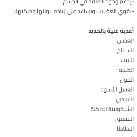
-يدعم وجود الطاقة في الجسم.
-يقوي العضلات ويساعد على زيادة ليونتها وحركتها.
أغذية غنية بالحديد
العدس
السبانخ
الزبيب
الكبدة
الفول
العسل الأسود
السردين
الشيكولاتة الداكنة
الفستق
البطاطا